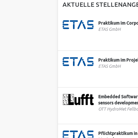
AKTUELLE STELLENANG
Praktikum im Corpo
ETAS GmbH
Praktikum im Proj
ETAS GmbH
Embedded Software
sensors developmen
OTT HydroMet Fell
Pflichtpraktikum i