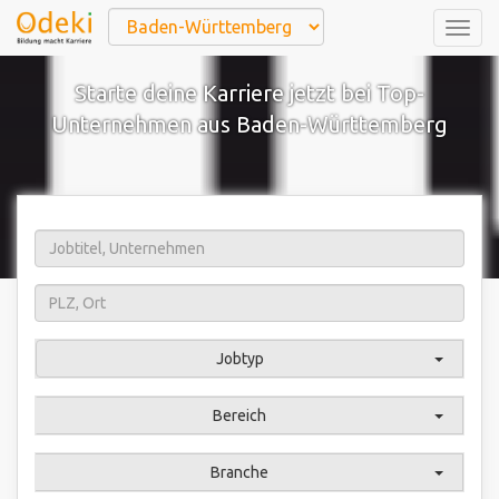
Togg
navig
Starte deine Karriere jetzt bei Top-
Unternehmen aus Baden-Württemberg
Jobtyp
Bereich
Branche