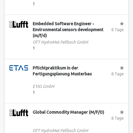
1
Embedded Software Engineer -
Environmental sensors development
8 Tage
(m/f/d)
OTT HydroMet Fellbach GmbH
1
Pflichtpraktikum in der
Fertigungsplanung Musterbau
8 Tage
ETAS GmbH
1
Global Commodity Manager (M/F/D)
8 Tage
OTT HydroMet Fellbach GmbH