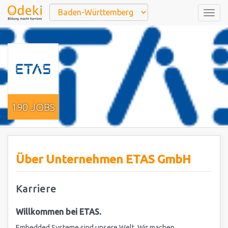
Togg
navig
190 JOBS
Über Unternehmen ETAS GmbH
Karriere
Willkommen bei ETAS.
Embedded Systeme sind unsere Welt. Wir machen