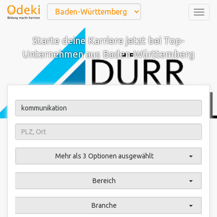
Togg
navig
Starte deine Karriere jetzt bei Top-
Unternehmen aus Baden-Württemberg
Mehr als 3 Optionen ausgewählt
Bereich
Branche