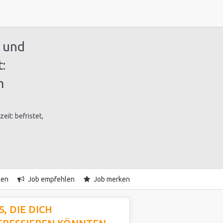
- und
:
m
eit: befristet,
ken
Job empfehlen
Job merken
S, DIE DICH