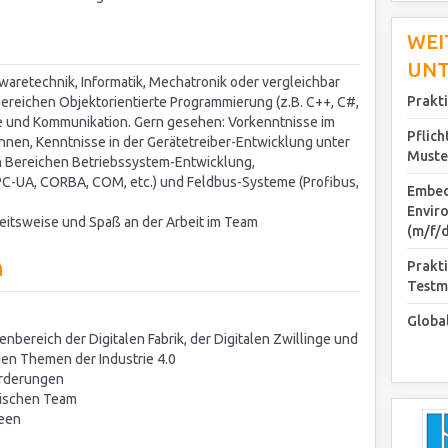
WEI
UN
waretechnik, Informatik, Mechatronik oder vergleichbar
Prakt
Bereichen Objektorientierte Programmierung (z.B. C++, C#,
me und Kommunikation. Gern gesehen: Vorkenntnisse im
Pflich
hnen, Kenntnisse in der Gerätetreiber-Entwicklung unter
Muste
n Bereichen Betriebssystem-Entwicklung,
-UA, CORBA, COM, etc.) und Feldbus-Systeme (Profibus,
Embed
Envir
beitsweise und Spaß an der Arbeit im Team
(m/f/d
n
Prakt
Test
Globa
ereich der Digitalen Fabrik, der Digitalen Zwillinge und
den Themen der Industrie 4.0
orderungen
mischen Team
deen