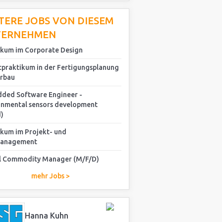
TERE JOBS VON DIESEM
TERNEHMEN
ikum im Corporate Design
tpraktikum in der Fertigungsplanung
rbau
ded Software Engineer -
onmental sensors development
)
ikum im Projekt- und
management
l Commodity Manager (M/F/D)
mehr Jobs >
Hanna Kuhn