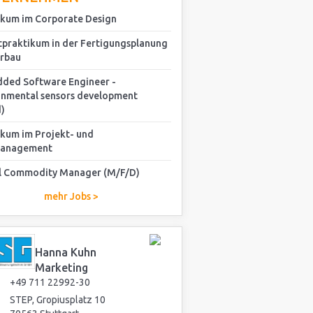
ikum im Corporate Design
tpraktikum in der Fertigungsplanung
rbau
ded Software Engineer -
onmental sensors development
)
ikum im Projekt- und
management
l Commodity Manager (M/F/D)
mehr Jobs >
Hanna Kuhn
Marketing
+49 711 22992-30
STEP, Gropiusplatz 10