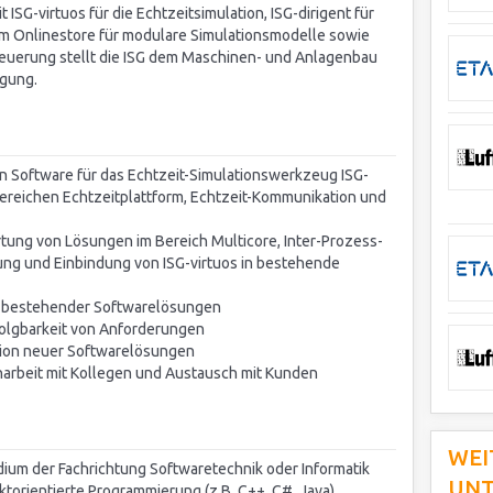
ISG-virtuos für die Echtzeitsimulation, ISG-dirigent für
em Onlinestore für modulare Simulationsmodelle sowie
Steuerung stellt die ISG dem Maschinen- und Anlagenbau
ügung.
 Software für das Echtzeit-Simulationswerkzeug ISG-
Bereichen Echtzeitplattform, Echtzeit-Kommunikation und
rtung von Lösungen im Bereich Multicore, Inter-Prozess-
ng und Einbindung von ISG-virtuos in bestehende
 bestehender Softwarelösungen
folgbarkeit von Anforderungen
tion neuer Softwarelösungen
arbeit mit Kollegen und Austausch mit Kunden
WEI
um der Fachrichtung Softwaretechnik oder Informatik
UN
torientierte Programmierung (z.B. C++, C#, Java)