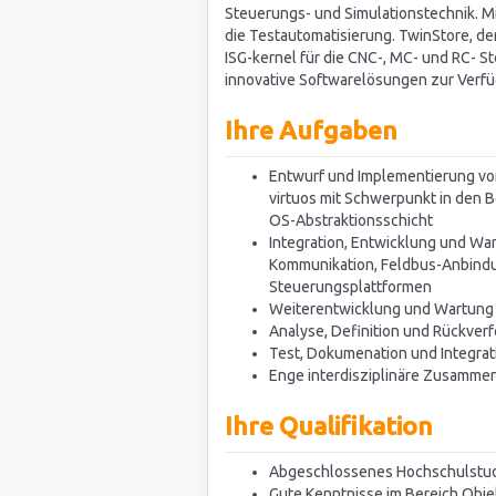
Steuerungs- und Simulationstechnik. Mit 
die Testautomatisierung. TwinStore, d
ISG-kernel für die CNC-, MC- und RC- 
innovative Softwarelösungen zur Verf
Ihre Aufgaben
Entwurf und Implementierung von
virtuos mit Schwerpunkt in den 
OS-Abstraktionsschicht
Integration, Entwicklung und Wa
Kommunikation, Feldbus-Anbindu
Steuerungsplattformen
Weiterentwicklung und Wartung
Analyse, Definition und Rückver
Test, Dokumenation und Integra
Enge interdisziplinäre Zusammen
Ihre Qualifikation
Abgeschlossenes Hochschulstudi
Gute Kenntnisse im Bereich Objek