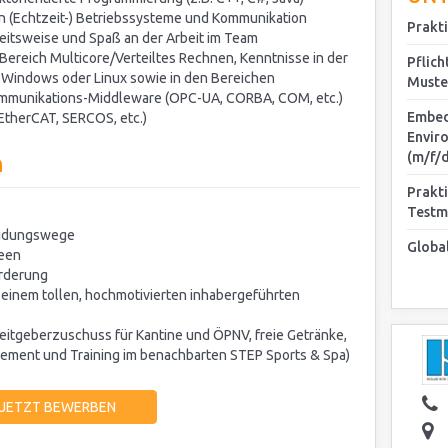
n (Echtzeit-) Betriebssysteme und Kommunikation
Prakt
beitsweise und Spaß an der Arbeit im Team
Bereich Multicore/Verteiltes Rechnen, Kenntnisse in der
Pflich
 Windows oder Linux sowie in den Bereichen
Muste
ommunikations-Middleware (OPC-UA, CORBA, COM, etc.)
Embed
EtherCAT, SERCOS, etc.)
Envir
(m/f/d
n
Prakt
Test
heidungswege
Globa
deen
rderung
 einem tollen, hochmotivierten inhabergeführten
beitgeberzuschuss für Kantine und ÖPNV, freie Getränke,
ement und Training im benachbarten STEP Sports & Spa)
JETZT BEWERBEN