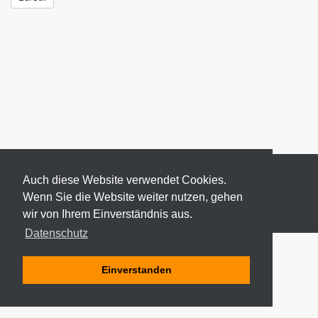
Auch diese Website verwendet Cookies.
Wenn Sie die Website weiter nutzen, gehen
wir von Ihrem Einverständnis aus.
© 2026 ODEKI - ALLE RECHTE VORBEHALTEN
Datenschutz
Einverstanden