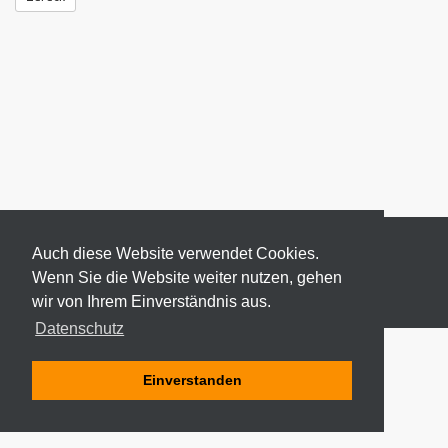
Auch diese Website verwendet Cookies.
Wenn Sie die Website weiter nutzen, gehen
wir von Ihrem Einverständnis aus.
© 2026 ODEKI - ALLE RECHTE VORBEHALTEN
Datenschutz
Einverstanden