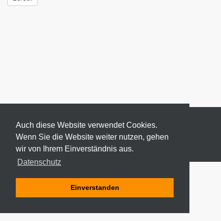
Auch diese Website verwendet Cookies.
Wenn Sie die Website weiter nutzen, gehen
wir von Ihrem Einverständnis aus.
© 2026 ODEKI - ALLE RECHTE VORBEHALTEN
Datenschutz
Einverstanden