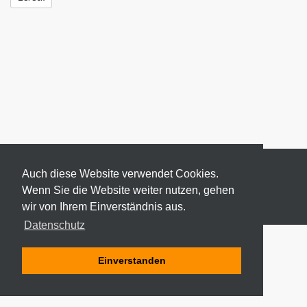
Auch diese Website verwendet Cookies.
Wenn Sie die Website weiter nutzen, gehen
wir von Ihrem Einverständnis aus.
© 2026 ODEKI - ALLE RECHTE VORBEHALTEN
Datenschutz
Einverstanden