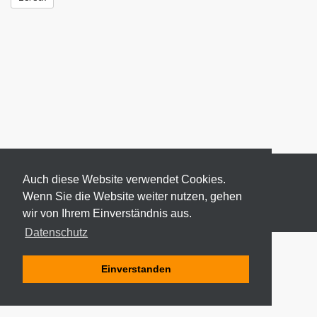
Auch diese Website verwendet Cookies.
Wenn Sie die Website weiter nutzen, gehen
wir von Ihrem Einverständnis aus.
© 2026 ODEKI - ALLE RECHTE VORBEHALTEN
Datenschutz
Einverstanden