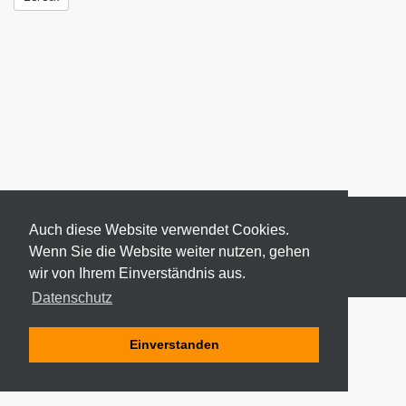
Auch diese Website verwendet Cookies.
Wenn Sie die Website weiter nutzen, gehen
wir von Ihrem Einverständnis aus.
© 2026 ODEKI - ALLE RECHTE VORBEHALTEN
Datenschutz
Einverstanden