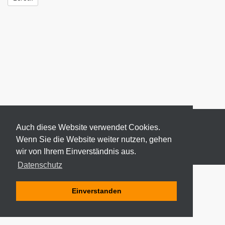
Auch diese Website verwendet Cookies.
Wenn Sie die Website weiter nutzen, gehen
wir von Ihrem Einverständnis aus.
© 2026 ODEKI - ALLE RECHTE VORBEHALTEN
Datenschutz
Einverstanden