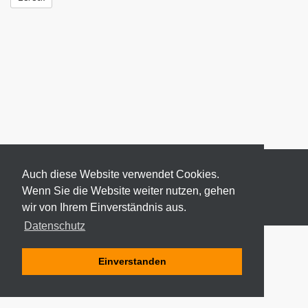
Auch diese Website verwendet Cookies.
Wenn Sie die Website weiter nutzen, gehen
wir von Ihrem Einverständnis aus.
© 2026 ODEKI - ALLE RECHTE VORBEHALTEN
Datenschutz
Einverstanden