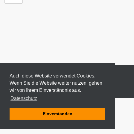
Auch diese Website verwendet Cookies.
Wenn Sie die Website weiter nutzen, gehen
wir von Ihrem Einverständnis aus.
© 2026 ODEKI - ALLE RECHTE VORBEHALTEN
Datenschutz
Einverstanden