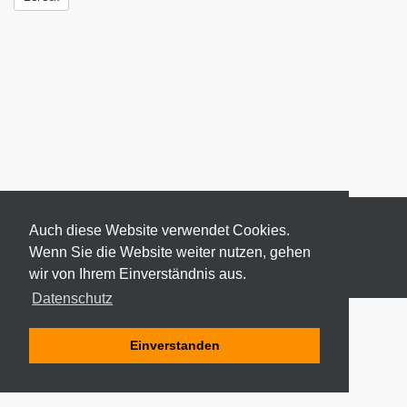
Auch diese Website verwendet Cookies.
Wenn Sie die Website weiter nutzen, gehen
wir von Ihrem Einverständnis aus.
© 2026 ODEKI - ALLE RECHTE VORBEHALTEN
Datenschutz
Einverstanden