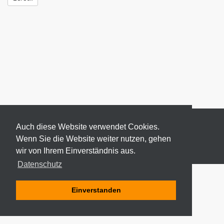
Auch diese Website verwendet Cookies.
Wenn Sie die Website weiter nutzen, gehen
wir von Ihrem Einverständnis aus.
© 2026 ODEKI - ALLE RECHTE VORBEHALTEN
Datenschutz
Einverstanden