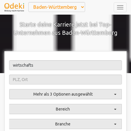
Togg
navig
Starte deine Karriere jetzt bei Top-
Unternehmen aus Baden-Württemberg
Mehr als 3 Optionen ausgewählt
Bereich
Branche