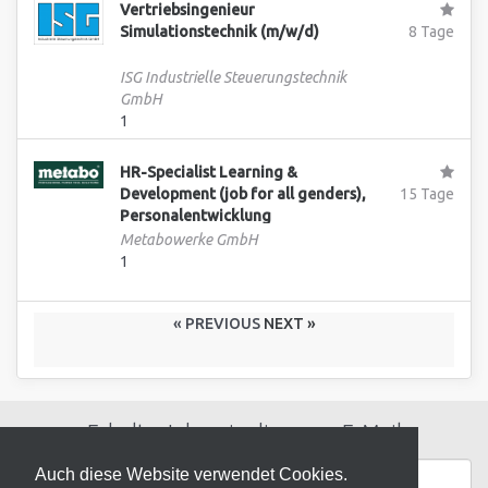
Vertriebsingenieur
Simulationstechnik (m/w/d)
8 Tage
ISG Industrielle Steuerungstechnik
GmbH
1
HR-Specialist Learning &
Development (job for all genders),
15 Tage
Personalentwicklung
Metabowerke GmbH
1
« PREVIOUS
NEXT »
Erhalte Jobs wie diese per E-Mail
Auch diese Website verwendet Cookies.