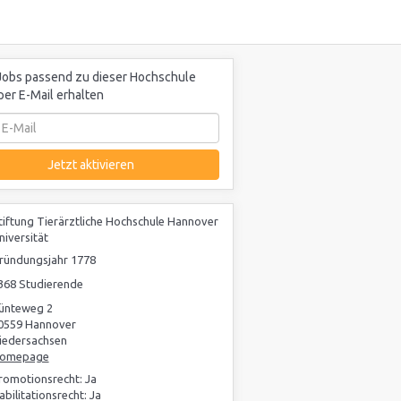
obs passend zu dieser Hochschule
 per E-Mail erhalten
Jetzt aktivieren
tiftung Tierärztliche Hochschule Hannover
niversität
ründungsjahr 1778
368 Studierende
ünteweg 2
0559 Hannover
iedersachsen
omepage
romotionsrecht: Ja
abilitationsrecht: Ja