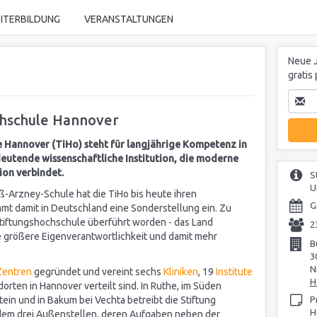
ITERBILDUNG
VERANSTALTUNGEN
Neue J
gratis
ochschule Hannover
e Hannover (TiHo) steht für langjährige Kompetenz in
deutende wissenschaftliche Institution, die moderne
ion verbindet.
S
U
oß-Arzney-Schule hat die TiHo
bis heute ihren
G
mt damit in Deutschland eine Sonderstellung ein. Zu
 Stiftungshochschule überführt worden - das Land
2
 größere Eigenverantwortlichkeit und damit mehr
B
3
N
Zentren
gegründet und vereint sechs
Kliniken
, 19
Institute
H
dorten in Hannover verteilt sind. In Ruthe, im Süden
ein und in Bakum bei Vechta betreibt die Stiftung
P
H
dem drei Außenstellen, deren Aufgaben neben der