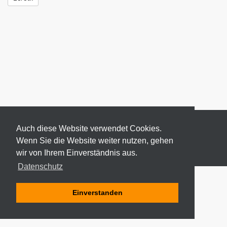
Auch diese Website verwendet Cookies.
Wenn Sie die Website weiter nutzen, gehen
wir von Ihrem Einverständnis aus.
© 2026 ODEKI - ALLE RECHTE VORBEHALTEN
Datenschutz
Einverstanden