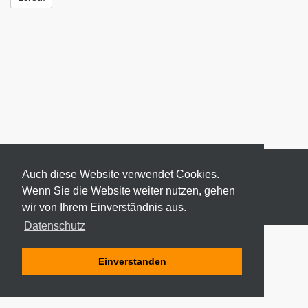
Auch diese Website verwendet Cookies.
Wenn Sie die Website weiter nutzen, gehen
wir von Ihrem Einverständnis aus.
© 2026 ODEKI - ALLE RECHTE VORBEHALTEN
Datenschutz
Einverstanden