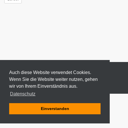
Auch diese Website verwendet Cookies.
Wenn Sie die Website weiter nutzen, gehen
wir von Ihrem Einverständnis aus.
© 2026 ODEKI - ALLE RECHTE VORBEHALTEN
Datenschutz
Einverstanden