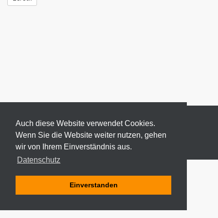
Auch diese Website verwendet Cookies.
Wenn Sie die Website weiter nutzen, gehen
wir von Ihrem Einverständnis aus.
© 2026 ODEKI - ALLE RECHTE VORBEHALTEN
Datenschutz
Einverstanden