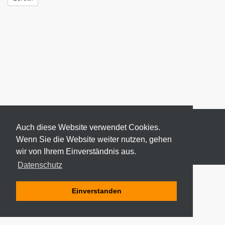
Auch diese Website verwendet Cookies.
Wenn Sie die Website weiter nutzen, gehen
wir von Ihrem Einverständnis aus.
© 2026 ODEKI - ALLE RECHTE VORBEHALTEN
Datenschutz
Einverstanden