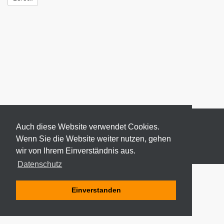
Auch diese Website verwendet Cookies.
Wenn Sie die Website weiter nutzen, gehen
wir von Ihrem Einverständnis aus.
© 2026 ODEKI - ALLE RECHTE VORBEHALTEN
Datenschutz
Einverstanden