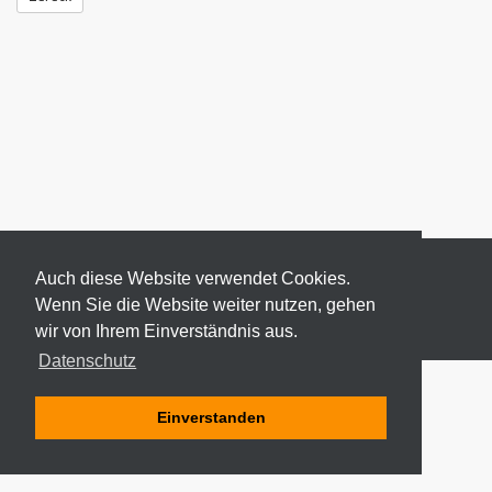
Auch diese Website verwendet Cookies.
Wenn Sie die Website weiter nutzen, gehen
wir von Ihrem Einverständnis aus.
© 2026 ODEKI - ALLE RECHTE VORBEHALTEN
Datenschutz
Einverstanden