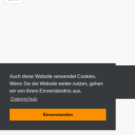
Auch diese Website verwendet Cookies.
Wenn Sie die Website weiter nutzen, gehen
wir von Ihrem Einverständnis aus.
© 2026 ODEKI - ALLE RECHTE VORBEHALTEN
Datenschutz
Einverstanden