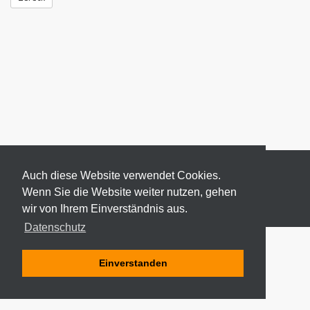
Auch diese Website verwendet Cookies.
Wenn Sie die Website weiter nutzen, gehen
wir von Ihrem Einverständnis aus.
© 2026 ODEKI - ALLE RECHTE VORBEHALTEN
Datenschutz
Einverstanden