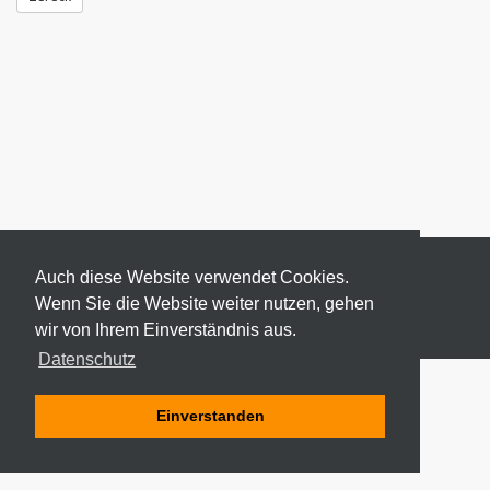
Auch diese Website verwendet Cookies.
Wenn Sie die Website weiter nutzen, gehen
wir von Ihrem Einverständnis aus.
© 2026 ODEKI - ALLE RECHTE VORBEHALTEN
Datenschutz
Einverstanden