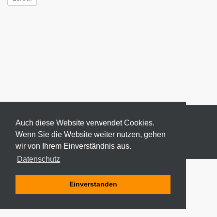
Auch diese Website verwendet Cookies.
Wenn Sie die Website weiter nutzen, gehen
wir von Ihrem Einverständnis aus.
© 2026 ODEKI - ALLE RECHTE VORBEHALTEN
Datenschutz
Einverstanden