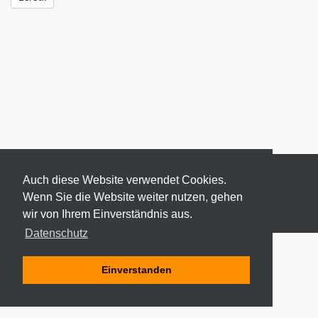
Auch diese Website verwendet Cookies.
Wenn Sie die Website weiter nutzen, gehen
wir von Ihrem Einverständnis aus.
© 2026 ODEKI - ALLE RECHTE VORBEHALTEN
Datenschutz
Einverstanden