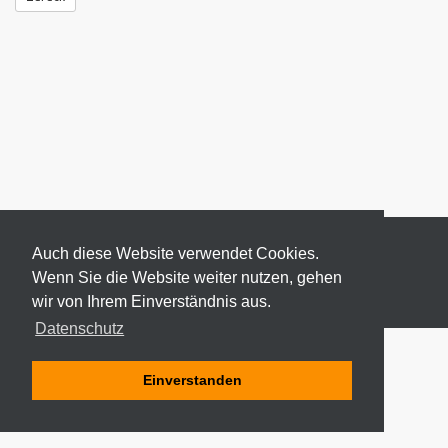
Auch diese Website verwendet Cookies.
Wenn Sie die Website weiter nutzen, gehen
wir von Ihrem Einverständnis aus.
© 2026 ODEKI - ALLE RECHTE VORBEHALTEN
Datenschutz
Einverstanden