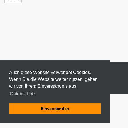
Auch diese Website verwendet Cookies.
Wenn Sie die Website weiter nutzen, gehen
wir von Ihrem Einverständnis aus.
© 2026 ODEKI - ALLE RECHTE VORBEHALTEN
Datenschutz
Einverstanden