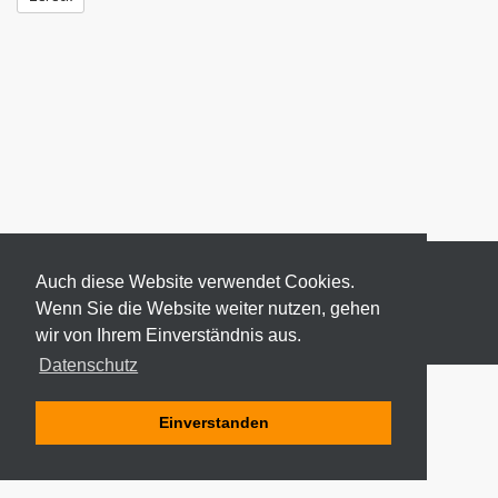
Auch diese Website verwendet Cookies.
Wenn Sie die Website weiter nutzen, gehen
wir von Ihrem Einverständnis aus.
© 2026 ODEKI - ALLE RECHTE VORBEHALTEN
Datenschutz
Einverstanden