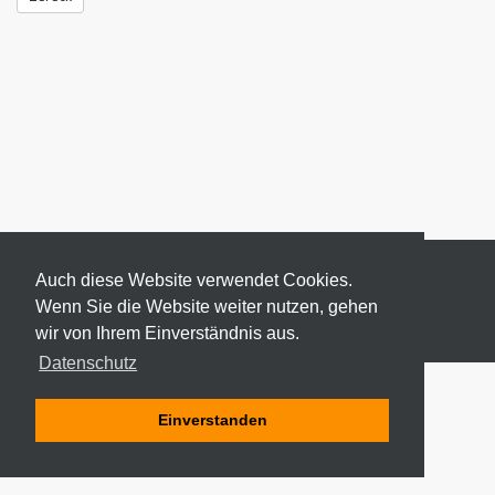
Auch diese Website verwendet Cookies.
Wenn Sie die Website weiter nutzen, gehen
wir von Ihrem Einverständnis aus.
© 2026 ODEKI - ALLE RECHTE VORBEHALTEN
Datenschutz
Einverstanden