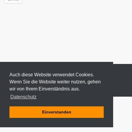
Auch diese Website verwendet Cookies.
Wenn Sie die Website weiter nutzen, gehen
wir von Ihrem Einverständnis aus.
© 2026 ODEKI - ALLE RECHTE VORBEHALTEN
Datenschutz
Einverstanden