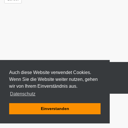
Auch diese Website verwendet Cookies.
Wenn Sie die Website weiter nutzen, gehen
wir von Ihrem Einverständnis aus.
© 2026 ODEKI - ALLE RECHTE VORBEHALTEN
Datenschutz
Einverstanden