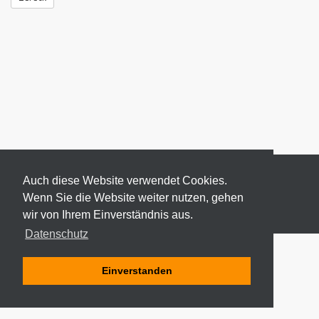
Auch diese Website verwendet Cookies.
Wenn Sie die Website weiter nutzen, gehen
wir von Ihrem Einverständnis aus.
© 2026 ODEKI - ALLE RECHTE VORBEHALTEN
Datenschutz
Einverstanden