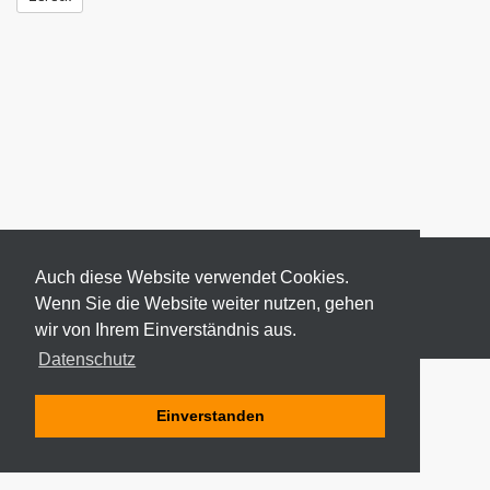
Auch diese Website verwendet Cookies.
Wenn Sie die Website weiter nutzen, gehen
wir von Ihrem Einverständnis aus.
© 2026 ODEKI - ALLE RECHTE VORBEHALTEN
Datenschutz
Einverstanden