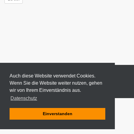
Auch diese Website verwendet Cookies.
Wenn Sie die Website weiter nutzen, gehen
wir von Ihrem Einverständnis aus.
© 2026 ODEKI - ALLE RECHTE VORBEHALTEN
Datenschutz
Einverstanden