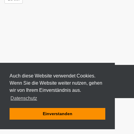
Auch diese Website verwendet Cookies.
Wenn Sie die Website weiter nutzen, gehen
wir von Ihrem Einverständnis aus.
© 2026 ODEKI - ALLE RECHTE VORBEHALTEN
Datenschutz
Einverstanden