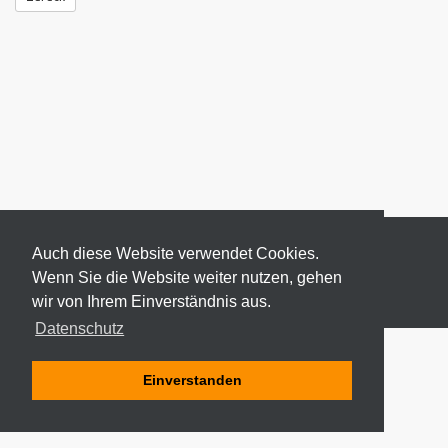
Auch diese Website verwendet Cookies.
Wenn Sie die Website weiter nutzen, gehen
wir von Ihrem Einverständnis aus.
© 2026 ODEKI - ALLE RECHTE VORBEHALTEN
Datenschutz
Einverstanden