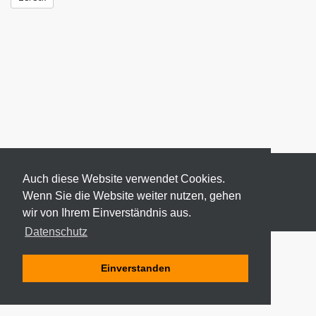
Auch diese Website verwendet Cookies.
Wenn Sie die Website weiter nutzen, gehen
wir von Ihrem Einverständnis aus.
© 2026 ODEKI - ALLE RECHTE VORBEHALTEN
Datenschutz
Einverstanden