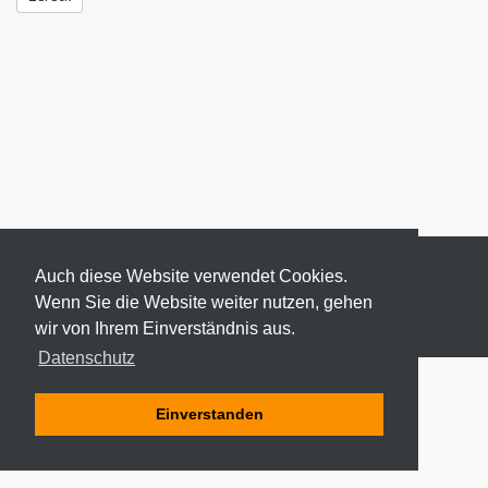
Auch diese Website verwendet Cookies.
Wenn Sie die Website weiter nutzen, gehen
wir von Ihrem Einverständnis aus.
© 2026 ODEKI - ALLE RECHTE VORBEHALTEN
Datenschutz
Einverstanden