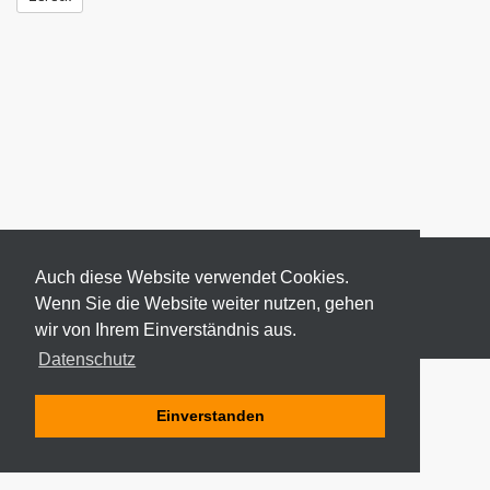
Auch diese Website verwendet Cookies.
Wenn Sie die Website weiter nutzen, gehen
wir von Ihrem Einverständnis aus.
© 2026 ODEKI - ALLE RECHTE VORBEHALTEN
Datenschutz
Einverstanden