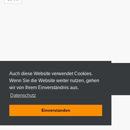
Auch diese Website verwendet Cookies.
Wenn Sie die Website weiter nutzen, gehen
wir von Ihrem Einverständnis aus.
© 2026 ODEKI - ALLE RECHTE VORBEHALTEN
Datenschutz
Einverstanden