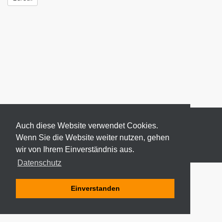
Auch diese Website verwendet Cookies.
Wenn Sie die Website weiter nutzen, gehen
wir von Ihrem Einverständnis aus.
© 2026 ODEKI - ALLE RECHTE VORBEHALTEN
Datenschutz
Einverstanden