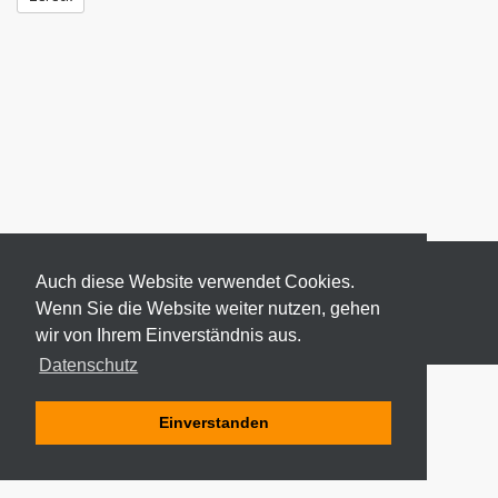
Auch diese Website verwendet Cookies.
Wenn Sie die Website weiter nutzen, gehen
wir von Ihrem Einverständnis aus.
© 2026 ODEKI - ALLE RECHTE VORBEHALTEN
Datenschutz
Einverstanden