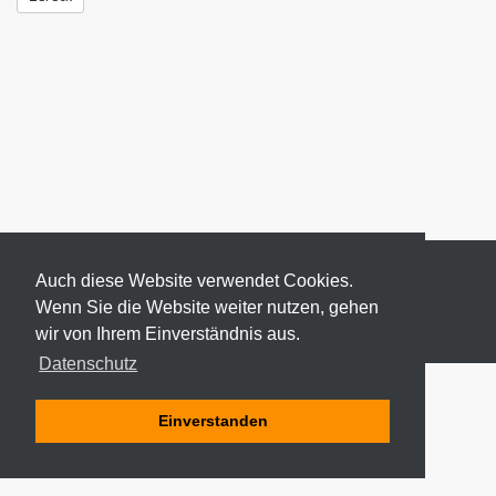
Auch diese Website verwendet Cookies.
Wenn Sie die Website weiter nutzen, gehen
wir von Ihrem Einverständnis aus.
© 2026 ODEKI - ALLE RECHTE VORBEHALTEN
Datenschutz
Einverstanden