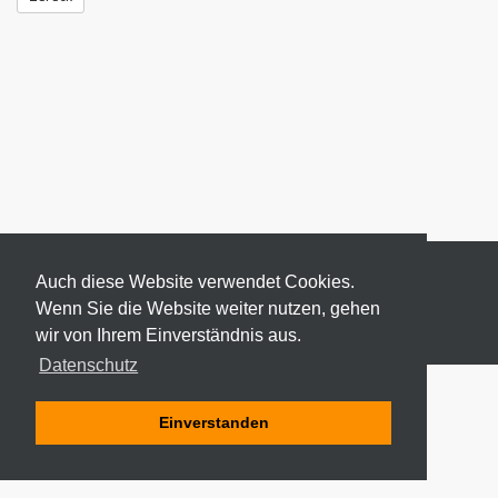
Auch diese Website verwendet Cookies.
Wenn Sie die Website weiter nutzen, gehen
wir von Ihrem Einverständnis aus.
© 2026 ODEKI - ALLE RECHTE VORBEHALTEN
Datenschutz
Einverstanden